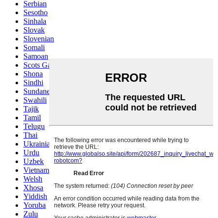
Serbian
Sesotho
Sinhala
Slovak
Slovenian
Somali
Samoan
Scots Gaelic
Shona
Sindhi
Sundanese
Swahili
Tajik
Tamil
Telugu
Thai
Ukrainian
Urdu
Uzbek
Vietnamese
Welsh
Xhosa
Yiddish
Yoruba
Zulu