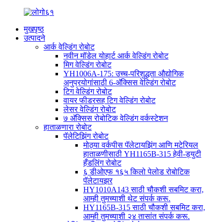
मुखपृष्ठ
उत्पादने
आर्क वेल्डिंग रोबोट
नवीन मॉडेल योहार्ट आर्क वेल्डिंग रोबोट
मिग वेल्डिंग रोबोट
YH1006A-175: उच्च-परिशुद्धता औद्योगिक
अनुप्रयोगांसाठी 6-अ‍ॅक्सिस वेल्डिंग रोबोट
टिग वेल्डिंग रोबोट
वायर फीडरसह टिग वेल्डिंग रोबोट
लेसर वेल्डिंग रोबोट
७ अ‍ॅक्सिस रोबोटिक वेल्डिंग वर्कस्टेशन
हाताळणारा रोबोट
पॅलेटिझिंग रोबोट
मोठ्या वर्कपीस पॅलेटायझिंग आणि मटेरियल
हाताळणीसाठी YH1165B-315 हेवी-ड्युटी
हँडलिंग रोबोट
६ डीओएफ १६५ किलो पेलोड रोबोटिक
पॅलेटायझर
HY1010A143 साठी चौकशी सबमिट करा,
आम्ही तुमच्याशी थेट संपर्क करू.
HY1165B-315 साठी चौकशी सबमिट करा,
आम्ही तुमच्याशी २४ तासांत संपर्क करू.