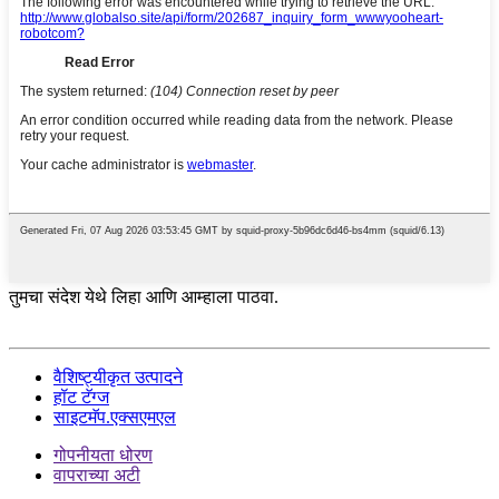
तुमचा संदेश येथे लिहा आणि आम्हाला पाठवा.
वैशिष्ट्यीकृत उत्पादने
हॉट टॅग्ज
साइटमॅप.एक्सएमएल
गोपनीयता धोरण
वापराच्या अटी