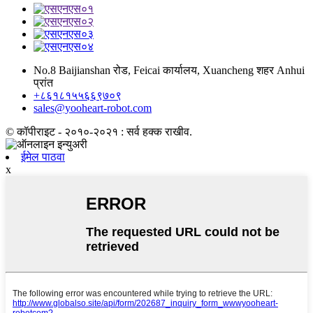
No.8 Baijianshan रोड, Feicai कार्यालय, Xuancheng शहर Anhui
प्रांत
+८६१८१५५६६९७०९
sales@yooheart-robot.com
© कॉपीराइट - २०१०-२०२१ : सर्व हक्क राखीव.
ईमेल पाठवा
x