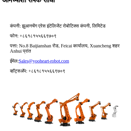
कंपनी: झुआनचेंग एरेस इंटेलिजेंट रोबोटिक्स कंपनी, लिमिटेड
फोन: +८६१८१५५६६९७०९
पत्ता: No.8 Baijianshan रोड, Feicai कार्यालय, Xuancheng शहर
Anhui प्रांत
ईमेल:
Sales@yooheart-robot.com
व्हॉट्सअ‍ॅप: +८६१८१५५६६९७०९