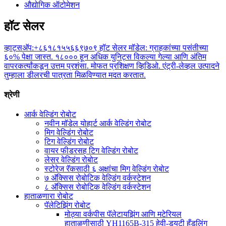
हॉट सेलर
व्हाट्सअ‍ॅप:+८६१८१५५६६९७०९ हॉट सेलर मॉडेल: ग्राहकांच्या पसंतीच्या
६०% पेक्षा जास्त. १८००० हून अधिक युनिट्स विकल्या गेल्या आणि अंतिम
वापरकर्त्यांकडून उत्तम प्रशंसा. मोफत प्रशिक्षण व्हिडिओ. एंट्री-लेव्हल उत्पादने
तुम्हाला डीलरची पात्रता मिळविण्यात मदत करतात.
श्रेणी
आर्क वेल्डिंग रोबोट
नवीन मॉडेल योहार्ट आर्क वेल्डिंग रोबोट
मिग वेल्डिंग रोबोट
टिग वेल्डिंग रोबोट
वायर फीडरसह टिग वेल्डिंग रोबोट
लेसर वेल्डिंग रोबोट
स्टोरेज रॅकसाठी ६ अक्षांचा मिग वेल्डिंग रोबोट
७ अ‍ॅक्सिस रोबोटिक वेल्डिंग वर्कस्टेशन
८ अ‍ॅक्सिस रोबोटिक वेल्डिंग वर्कस्टेशन
हाताळणारा रोबोट
पॅलेटिझिंग रोबोट
मोठ्या वर्कपीस पॅलेटायझिंग आणि मटेरियल
हाताळणीसाठी YH1165B-315 हेवी-ड्युटी हँडलिंग