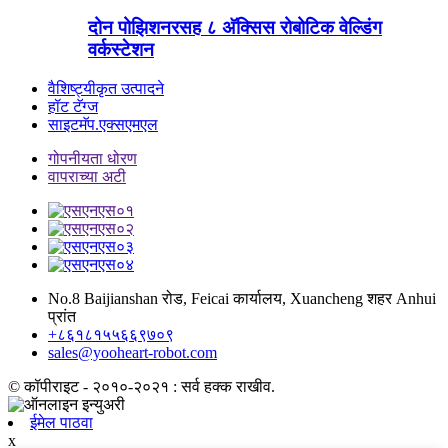
दोन पोझिशनरसह ८ अ‍ॅक्सिस रोबोटिक वेल्डिंग
वर्कस्टेशन
वैशिष्ट्यीकृत उत्पादने
हॉट टॅग्ज
साइटमॅप.एक्सएमएल
गोपनीयता धोरण
वापराच्या अटी
No.8 Baijianshan रोड, Feicai कार्यालय, Xuancheng शहर Anhui
प्रांत
+८६१८१५५६६९७०९
sales@yooheart-robot.com
© कॉपीराइट - २०१०-२०२१ : सर्व हक्क राखीव.
ईमेल पाठवा
x